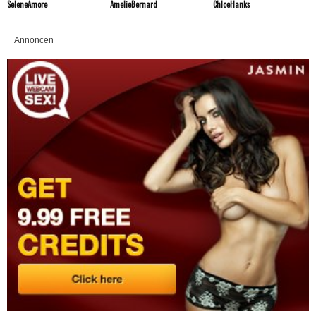
SeleneAmore
AmelieBernard
ChloeHanks
Annoncen