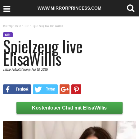
WWW.MIRRORPRINCESS.COM
Mirrorprincess
Girl
Spielzeug live ElisaWillis
GIRL
Spielzeug live
ElisaWillis
Letzte Aktualisierung:
Feb 18, 2020
Facebook
Twitter
Kostenloser Chat mit ElisaWillis