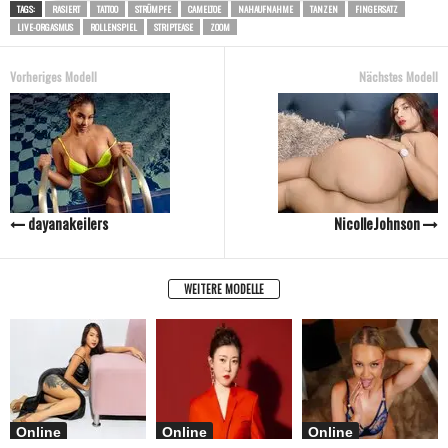
TAGS:
RASIERT
TATTOO
STRÜMPFE
CAMELTOE
NAHAUFNAHME
TANZEN
FINGERSATZ
LIVE-ORGASMUS
ROLLENSPIEL
STRIPTEASE
ZOOM
Vorheriges Modell
Nächstes Modell
dayanakeilers
NicolleJohnson
WEITERE MODELLE
Online
Online
Online